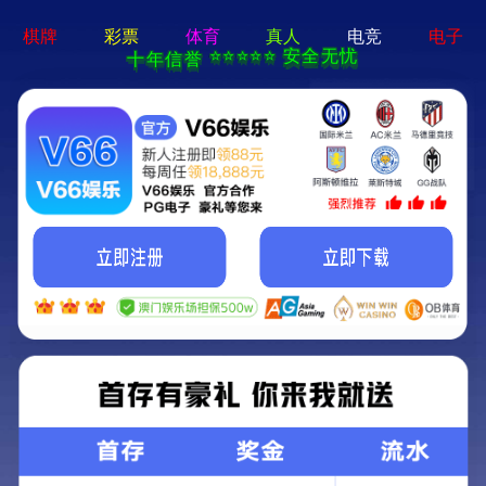
mg线上平台-免费下载
精品扁钢
热轧方钢
镀锌型钢
热轧带钢
盘扣式脚手架
双托梁/方柱扣