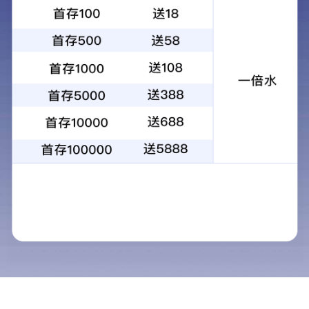
热轧50方钢