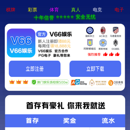
mg线上平台-免费下载
精品扁钢
热轧方钢
镀锌型钢
热轧带钢
盘扣式脚手架
双托梁/方柱扣